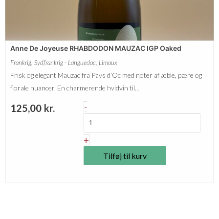
e
e
a
r
u
t
x
Anne De Joyeuse RHABDODON MAUZAC IGP Oaked
&
a
Frankrig
,
Sydfrankrig - Languedoc
,
Limoux
G
n
Frisk og elegant Mauzac fra Pays d’Oc med noter af æble, pære og
a
t
florale nuancer. En charmerende hvidvin til…
i
a
A
-
125,00
kr.
l
l
n
l
n
+
a
e
r
Tilføj til kurv
D
d
e
S
J
é
o
l