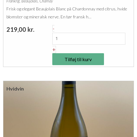
Frankrig
,
Beaujolais
,
Charnay
a
Frisk og elegant Beaujolais Blanc på Chardonnay med citrus, hvide
i
blomster og mineralsk nerve. En tør fransk h…
s
J
-
219,00
kr.
B
e
l
a
+
a
n
n
Tilføj til kurv
P
c
a
C
u
h
Hvidvin
l
a
B
r
r
n
u
a
n
y
B