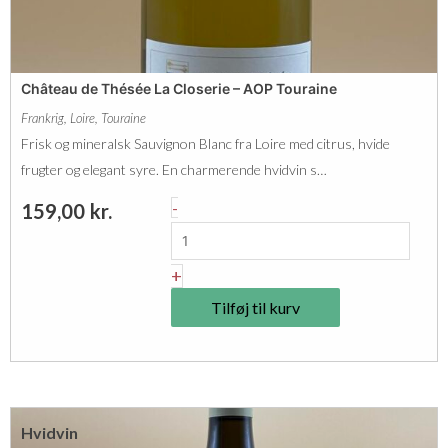
s
l
C
h
Château de Thésée La Closerie – AOP Touraine
a
Frankrig
,
Loire
,
Touraine
r
Frisk og mineralsk Sauvignon Blanc fra Loire med citrus, hvide
d
frugter og elegant syre. En charmerende hvidvin s…
o
C
-
159,00
kr.
n
h
n
â
+
a
t
y
Tilføj til kurv
e
I
a
G
u
P
d
2
Hvidvin
e