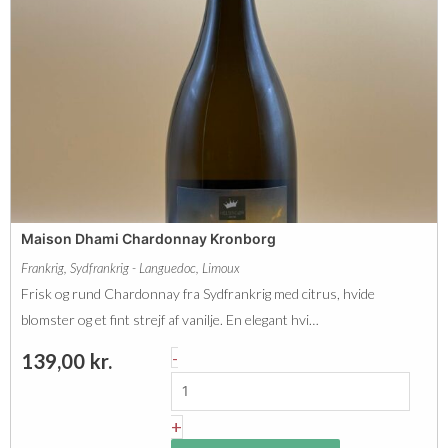
0
T
2
h
1
é
B
s
l
é
a
e
n
L
c
a
e
Maison Dhami Chardonnay Kronborg
C
a
Frankrig
,
Sydfrankrig - Languedoc
,
Limoux
l
n
Frisk og rund Chardonnay fra Sydfrankrig med citrus, hvide
o
t
blomster og et fint strejf af vanilje. En elegant hvi…
s
a
M
-
139,00
kr.
e
l
a
r
i
+
i
s