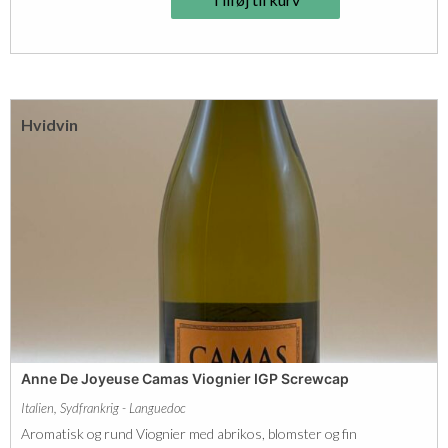
n
J
a
u
Hvidvin
m
e
"
L
a
B
u
t
t
Anne De Joyeuse Camas Viognier IGP Screwcap
e
Italien
,
Sydfrankrig - Languedoc
d
Aromatisk og rund Viognier med abrikos, blomster og fin