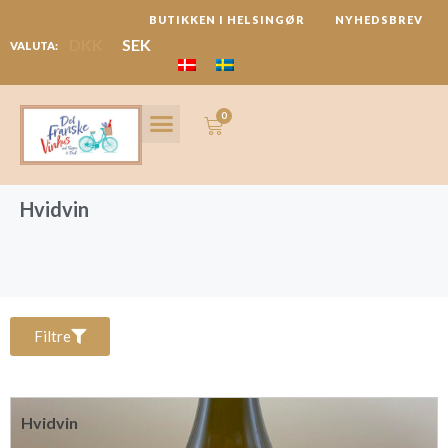
Gå
BUTIKKEN I HELSINGØR
NYHEDSBREV
til
DKK
SEK
VALUTA:
indholdet
0
Kurv
VIN ABONNEMENT
MARKEDER & REJSER
Hvidvin
Filtre
Hvidvin