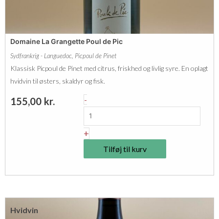
g
l
n
a
e
n
Domaine La Grangette Poul de Pic
T
c
Sydfrankrig - Languedoc
,
Picpoul de Pinet
u
a
Klassisk Picpoul de Pinet med citrus, friskhed og livlig syre. En oplagt
r
n
hvidvin til østers, skaldyr og fisk.
e
t
D
-
155,00
kr.
n
a
o
n
l
m
+
e
a
G
Tilføj til kurv
i
r
n
é
e
s
L
D
Hvidvin
a
E