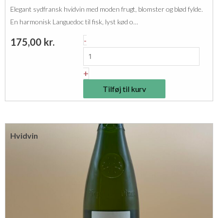
n
a
Elegant sydfransk hvidvin med moden frugt, blomster og blød fylde.
v
n
En harmonisk Languedoc til fisk, lyst kød o…
i
t
A
-
175,00
kr.
v
a
b
o
l
b
+
X
a
S
Tilføj til kurv
y
a
e
u
d
v
Hvidvin
e
i
V
g
a
n
l
o
m
n
a
B