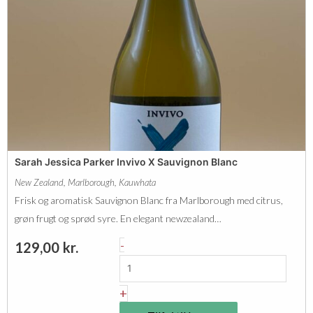
e
c
u
r
s
e
e
w
C
c
a
a
m
p
a
a
Sarah Jessica Parker Invivo X Sauvignon Blanc
s
n
New Zealand
,
Marlborough
,
Kauwhata
C
t
Frisk og aromatisk Sauvignon Blanc fra Marlborough med citrus,
h
a
grøn frugt og sprød syre. En elegant newzealand…
e
l
S
-
129,00
kr.
n
a
i
r
+
n
a
B