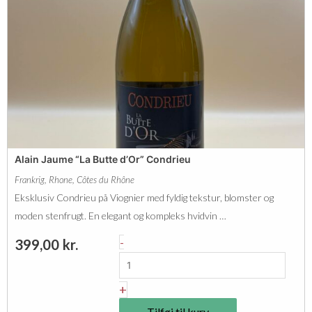
Alain Jaume “La Butte d’Or” Condrieu
Frankrig
,
Rhone
,
Côtes du Rhône
Eksklusiv Condrieu på Viognier med fyldig tekstur, blomster og
moden stenfrugt. En elegant og kompleks hvidvin …
A
-
399,00
kr.
l
a
+
i
Tilføj til kurv