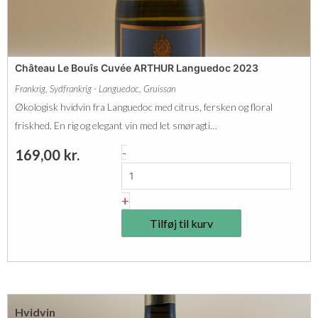
T
e
e
a
r
u
r
Château Le Bouîs Cuvée ARTHUR Languedoc 2023
j
e
Frankrig
,
Sydfrankrig - Languedoc
,
Gruissan
o
s
Økologisk hvidvin fra Languedoc med citrus, fersken og floral
l
D
friskhed. En rig og elegant vin med let smøragti…
a
o
C
-
169,00
kr.
i
r
h
s
é
â
+
B
e
t
l
Tilføj til kurv
s
e
a
F
a
n
û
u
c
t
L
C
a
Hvidvin
e