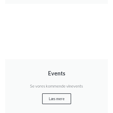
a
l
Events
Se vores kommende vinevents
Læs mere