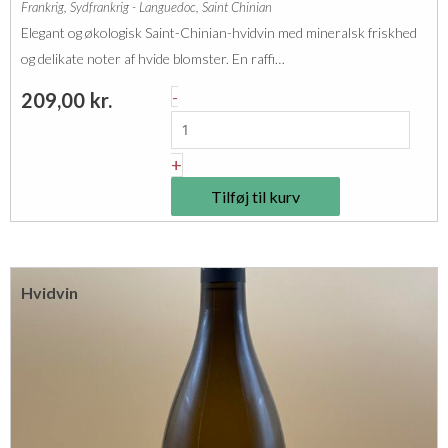
n
Frankrig
,
Sydfrankrig - Languedoc
,
Saint Chinian
s
T
t
Elegant og økologisk Saint-Chinian-hvidvin med mineralsk friskhed
s
o
a
og delikate noter af hvide blomster. En raffi…
i
u
l
C
-
209,00
kr.
c
r
h
a
a
â
n
+
i
t
t
n
Tilføj til kurv
e
a
e
a
l
C
u
h
Hvidvin
d
e
e
n
G
o
i
n
l
c
b