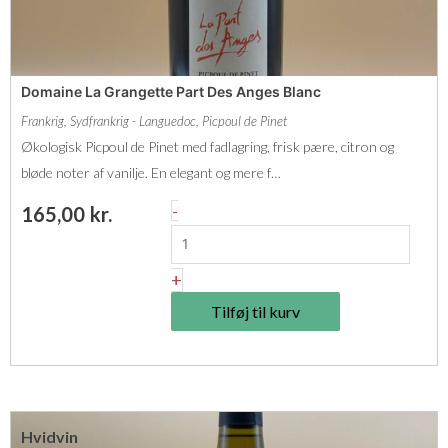
:
G
r
Domaine La Grangette Part Des Anges Blanc
a
Frankrig
,
Sydfrankrig - Languedoc
,
Picpoul de Pinet
n
Økologisk Picpoul de Pinet med fadlagring, frisk pære, citron og
d
bløde noter af vanilje. En elegant og mere f…
V
D
-
165,00
kr.
i
o
n
m
+
2
a
0
Tilføj til kurv
i
2
n
4
e
A
L
O
Hvidvin
a