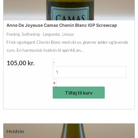
a
l
m
a
Anne De Joyeuse Camas Chenin Blanc IGP Screwcap
s
Frankrig
,
Sydfrankrig - Languedoc
,
Limoux
V
Frisk og elegant Chenin Blanc med citrus, grønne æbler og levende
i
syre. En harmonisk hvidvin til aperitif, øs…
o
A
-
105,00
kr.
g
n
n
n
+
i
e
e
Tilføj til kurv
D
r
e
I
J
G
o
P
Hvidvin
y
S