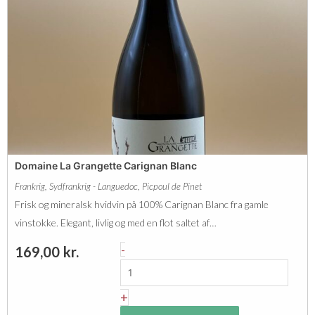
G
M
r
O
a
N
n
T
g
P
e
E
t
L
t
L
Domaine La Grangette Carignan Blanc
e
I
Frankrig
,
Sydfrankrig - Languedoc
,
Picpoul de Pinet
P
E
Frisk og mineralsk hvidvin på 100% Carignan Blanc fra gamle
o
R
vinstokke. Elegant, livlig og med en flot saltet af…
u
B
D
-
169,00
kr.
l
I
o
d
O
m
+
e
B
a