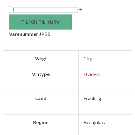
Jean
+
-
Paul
TILFØJ TIL KURV
Brun
Varenummer
JPB5
Beaujolais
Blanc
Charnay
Vægt
1 kg
Terres
Dorées
Vintype
Hvidvin
Chardonnay
Classic
antal
Land
Frankrig
Region
Beaujolais