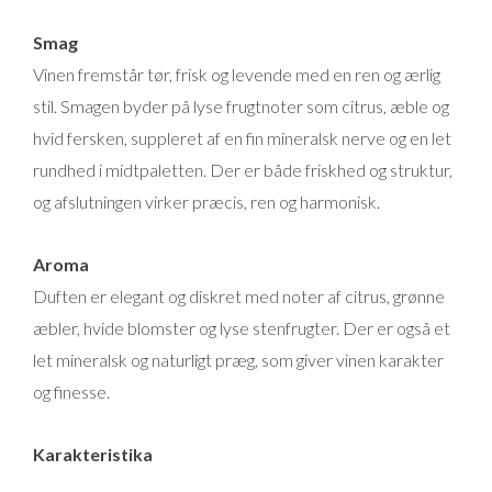
Smag
Vinen fremstår tør, frisk og levende med en ren og ærlig
stil. Smagen byder på lyse frugtnoter som citrus, æble og
hvid fersken, suppleret af en fin mineralsk nerve og en let
rundhed i midtpaletten. Der er både friskhed og struktur,
og afslutningen virker præcis, ren og harmonisk.
Aroma
Duften er elegant og diskret med noter af citrus, grønne
æbler, hvide blomster og lyse stenfrugter. Der er også et
let mineralsk og naturligt præg, som giver vinen karakter
og finesse.
Karakteristika