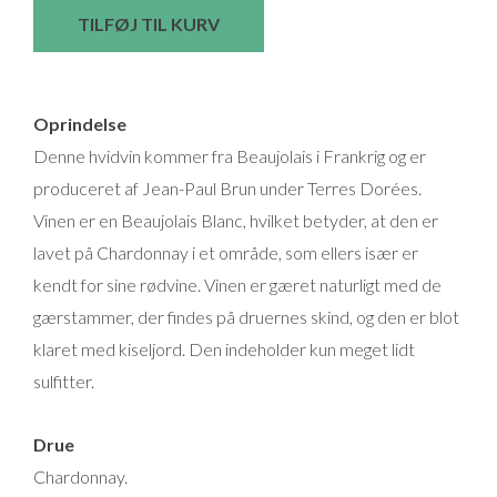
Paul
TILFØJ TIL KURV
Brun
Beaujolais
Blanc
Oprindelse
Charnay
Denne hvidvin kommer fra Beaujolais i Frankrig og er
Terres
produceret af Jean-Paul Brun under Terres Dorées.
Dorées
Vinen er en Beaujolais Blanc, hvilket betyder, at den er
Chardonnay
lavet på Chardonnay i et område, som ellers især er
Classic
kendt for sine rødvine. Vinen er gæret naturligt med de
antal
gærstammer, der findes på druernes skind, og den er blot
klaret med kiseljord. Den indeholder kun meget lidt
sulfitter.
Drue
Chardonnay.