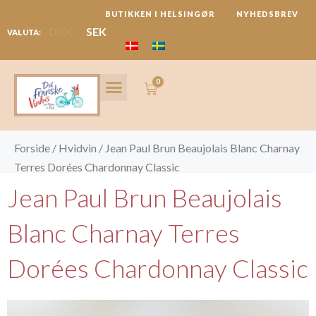
Gå
BUTIKKEN I HELSINGØR
NYHEDSBREV
til
DKK
SEK
VALUTA:
indholdet
0
Kurv
VIN ABONNEMENT
MARKEDER & REJSER
Forside
/
Hvidvin
/ Jean Paul Brun Beaujolais Blanc Charnay
Terres Dorées Chardonnay Classic
Jean Paul Brun Beaujolais
Blanc Charnay Terres
Dorées Chardonnay Classic