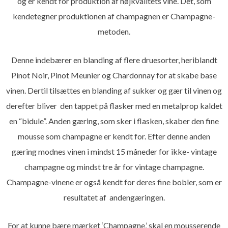
og er kendt for produktion af højkvalitets vine. Det, som
kendetegner produktionen af champagnen er Champagne-
metoden.
Denne indebærer en blanding af flere druesorter, heriblandt
Pinot Noir, Pinot Meunier og Chardonnay for at skabe base
vinen. Dertil tilsættes en blanding af sukker og gær til vinen og
derefter bliver den tappet på flasker med en metalprop kaldet
en “bidule”. Anden gæring, som sker i flasken, skaber den fine
mousse som champagne er kendt for. Efter denne anden
gæring modnes vinen i mindst 15 måneder for ikke- vintage
champagne og mindst tre år for vintage champagne.
Champagne-vinene er også kendt for deres fine bobler, som er
resultatet af andengæringen.
For at kunne bære mærket ‘Champagne,’ skal en mousserende