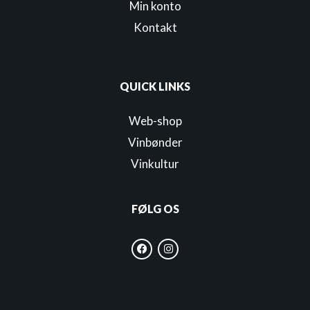
Min konto
Kontakt
QUICK LINKS
Web-shop
Vinbønder
Vinkultur
FØLG OS
F
I
a
n
c
s
e
t
b
a
o
g
o
r