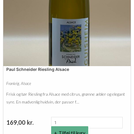
n
o
t
G
r
i
s
A
Paul Schneider Riesling Alsace
l
s
Frankrig
,
Alsace
a
Frisk og tør Riesling fra Alsace med citrus, grønne æbler og elegant
c
syre. En madvenlig hvidvin, der passer f…
e
a
P
169,00
kr.
n
a
t
Tilføj til kurv