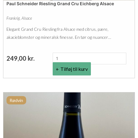
Paul Schneider Riesling Grand Cru Eichberg Alsace
Frankrig
,
Alsace
Elegant Grand Cru Riesling fra Alsace med citrus, pære,
akacieblomster og mineralsk finesse. En tør og nuancer…
P
249,00
kr.
a
Tilføj til kurv
u
l
S
Rødvin
c
h
n
e
i