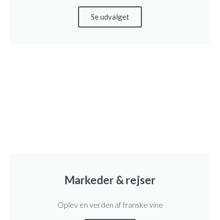
l
i
Se udvalget
n
g
A
l
s
a
c
e
a
n
t
Markeder & rejser
a
l
Oplev en verden af franske vine