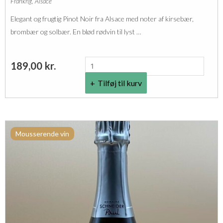
Frankrig
,
Alsace
d
Elegant og frugtig Pinot Noir fra Alsace med noter af kirsebær,
C
brombær og solbær. En blød rødvin til lyst …
r
u
P
189,00
kr.
E
a
i
Tilføj til kurv
u
c
l
h
S
b
Mousserende vin
c
e
h
r
n
g
e
A
i
l
d
s
e