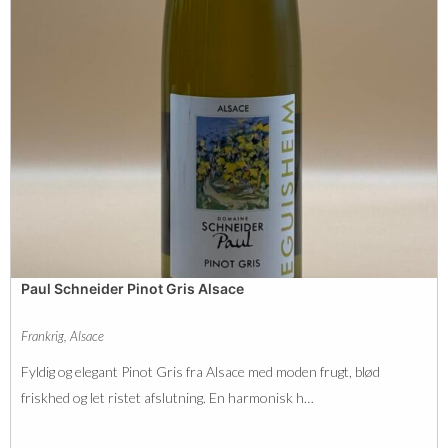
r
e
m
a
n
t
d
'
A
Paul Schneider Pinot Gris Alsace
l
s
Frankrig
,
Alsace
a
Fyldig og elegant Pinot Gris fra Alsace med moden frugt, blød
c
friskhed og let ristet afslutning. En harmonisk h…
e
B