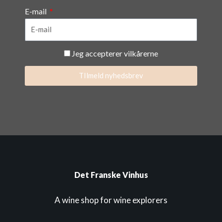
E-mail
Jeg accepterer vilkårerne
TIlmeld nyhedsbrev
Det Franske Vinhus
A wine shop for wine explorers