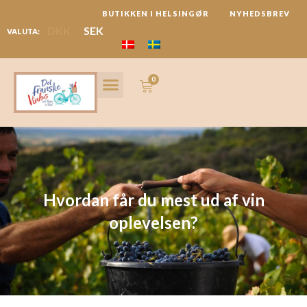
Gå
BUTIKKEN I HELSINGØR
NYHEDSBREV
til
DKK
SEK
VALUTA:
indholdet
0
Kurv
VIN ABONNEMENT
MARKEDER & REJSER
Hvordan får du mest ud af vin
oplevelsen?