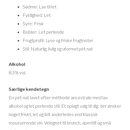
Sødme: Lav til let
Fyldighed: Let
Syre: Frisk
Bobler: Let perlende
Frugtprofil: Lyse og friske frugtnoter
Stil: Naturlig, livlig og uformel pét nat
Alkohol
8,5% vol.
Særlige kendetegn
En pét nat lavet efter méthode ancestrale med lav
alkohol og let perlende stil. Et oplagt valg til dig, der ønsker
noget friskt, let og lidt anderledes end klassisk
mousserende vin. Velegnet til brunch, aperitif og små