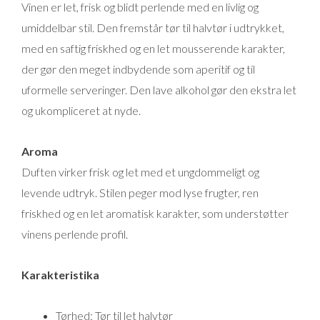
Vinen er let, frisk og blidt perlende med en livlig og
umiddelbar stil. Den fremstår tør til halvtør i udtrykket,
med en saftig friskhed og en let mousserende karakter,
der gør den meget indbydende som aperitif og til
uformelle serveringer. Den lave alkohol gør den ekstra let
og ukompliceret at nyde.
Aroma
Duften virker frisk og let med et ungdommeligt og
levende udtryk. Stilen peger mod lyse frugter, ren
friskhed og en let aromatisk karakter, som understøtter
vinens perlende profil.
Karakteristika
Tørhed: Tør til let halvtør