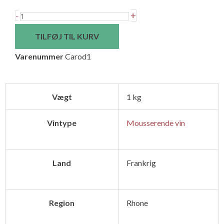
Frères
+
-
Carod
TILFØJ TIL KURV
Cuvée
Varenummer
Carod1
Noctambulle
Pétillant
Naturel
Vægt
1 kg
Pèt
Nat
Vintype
Mousserende vin
-
Naturvin
antal
Land
Frankrig
Region
Rhone