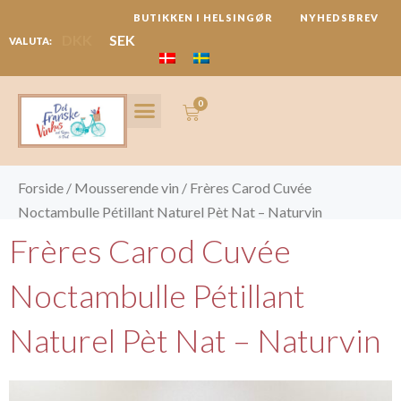
Gå
BUTIKKEN I HELSINGØR
NYHEDSBREV
til
DKK
SEK
VALUTA:
indholdet
0
Kurv
VIN ABONNEMENT
MARKEDER & REJSER
Forside
/
Mousserende vin
/ Frères Carod Cuvée
Noctambulle Pétillant Naturel Pèt Nat – Naturvin
Frères Carod Cuvée
Noctambulle Pétillant
Naturel Pèt Nat – Naturvin