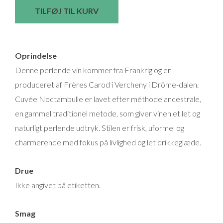
Carod
TILFØJ TIL KURV
Cuvée
Noctambulle
Pétillant
Oprindelse
Naturel
Denne perlende vin kommer fra Frankrig og er
Pèt
produceret af Frères Carod i Vercheny i Drôme-dalen.
Nat
Cuvée Noctambulle er lavet efter méthode ancestrale,
-
en gammel traditionel metode, som giver vinen et let og
Naturvin
naturligt perlende udtryk. Stilen er frisk, uformel og
antal
charmerende med fokus på livlighed og let drikkeglæde.
Drue
Ikke angivet på etiketten.
Smag