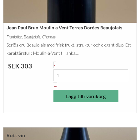
R
e
o
m
n
ä
Jean Paul Brun Moulin a Vent Terres Dorées Beaujolais
s
n
Frankrike
,
Beaujolais
,
Charnay
a
g
Seriös cru Beaujolais med frisk frukt, struktur och elegant djup. Ett
y
d
karaktärsfullt Moulin-à-Vent till anka,…
B
J
-
SEK
303
e
e
a
a
+
u
n
j
Lägg till i varukorg
P
o
a
l
u
a
l
i
Rött vin
B