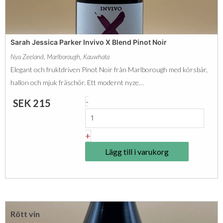
n
E
e
L
C
L
Sarah Jessica Parker Invivo X Blend Pinot Noir
a
I
Nya Zeeland
,
Marlborough
,
Kauwhata
r
E
Elegant och fruktdriven Pinot Noir från Marlborough med körsbär,
d
R
hallon och mjuk fräschör. Ett modernt nyze…
i
B
S
-
SEK
215
n
I
a
a
O
r
+
l
R
a
d
Lägg till i varukorg
o
h
e
u
J
B
g
e
o
e
s
n
m
Rött vin
s
z