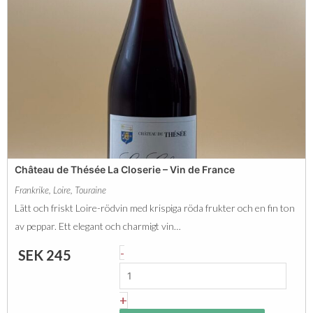
e
c
a
h
u
o
j
t
o
B
l
o
a
u
i
r
s
Château de Thésée La Closerie – Vin de France
g
m
Frankrike
,
Loire
,
Touraine
o
ä
Lätt och friskt Loire-rödvin med krispiga röda frukter och en fin ton
g
n
av peppar. Ett elegant och charmigt vin…
n
g
C
-
SEK
245
e
d
h
P
â
+
i
t