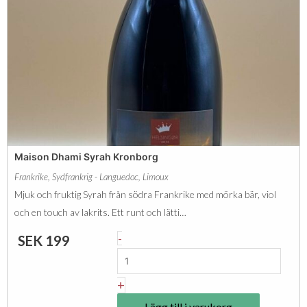
Maison Dhami Syrah Kronborg
Frankrike
,
Sydfrankrig - Languedoc
,
Limoux
Mjuk och fruktig Syrah från södra Frankrike med mörka bär, viol
och en touch av lakrits. Ett runt och lätti…
M
-
SEK
199
a
i
+
s
Lägg till i varukorg