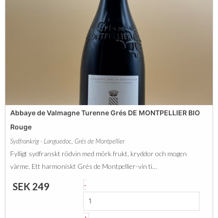
l
e
b
s
e
d
r
u
t
L
&
a
G
r
a
z
Abbaye de Valmagne Turenne Grés DE MONTPELLIER BIO
i
a
Rouge
l
c
Sydfrankrig - Languedoc
,
Grés de Montpellier
l
-
Fylligt sydfranskt rödvin med mörk frukt, kryddor och mogen
a
R
värme. Ett harmoniskt Grés de Montpellier-vin ti…
r
e
A
-
SEK
249
d
d
b
P
m
b
i