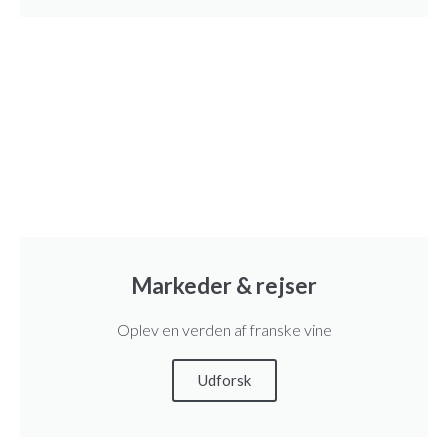
A
O
P
L
A
N
G
U
E
D
Markeder & rejser
O
Oplev en verden af franske vine
C
B
Udforsk
I
O