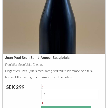
s
r
m
u
ä
n
n
M
g
o
d
u
l
i
Jean Paul Brun Saint-Amour Beaujolais
n
Frankrike
,
Beaujolais
,
Charnay
a
Elegant cru Beaujolais med saftig röd frukt, blommor och frisk
V
finess. Ett charmigt Saint-Amour till charkuteri…
e
J
-
SEK
299
n
e
t
a
+
T
n