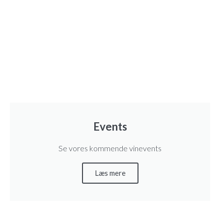
R
o
u
g
e
m
ä
n
g
Events
d
Se vores kommende vinevents
Læs mere