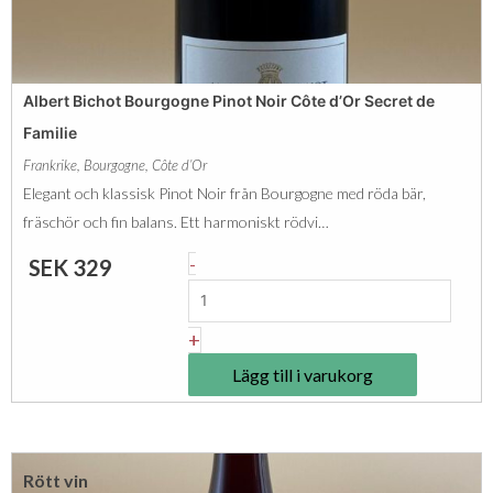
A
n
n
g
c
d
Albert Bichot Bourgogne Pinot Noir Côte d’Or Secret de
i
Familie
e
Frankrike
,
Bourgogne
,
Côte d’Or
n
Elegant och klassisk Pinot Noir från Bourgogne med röda bär,
L
fräschör och fin balans. Ett harmoniskt rödvi…
e
A
-
SEK
329
B
l
u
b
+
i
e
s
Lägg till i varukorg
r
s
t
y
B
B
Rött vin
i