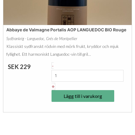
R
A
o
R
u
I
g
Abbaye de Valmagne Portalis AOP LANGUEDOC BIO Rouge
R
e
Sydfrankrig - Languedoc
,
Grés de Montpellier
A
I
Klassiskt sydfranskt rödvin med mörk frukt, kryddor och mjuk
P
G
fyllighet. Ett harmoniskt Languedoc-vin till gril…
T
P
A
-
SEK
229
O
O
b
R
C
b
+
M
m
a
A
Lägg till i varukorg
ä
y
L
n
e
B
g
d
E
d
e
C