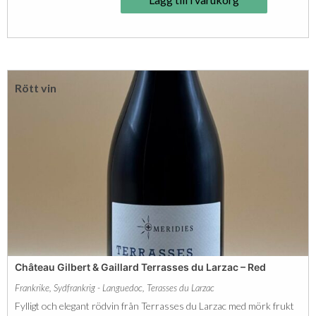
o
n
D
h
Rött vin
a
m
i
S
y
r
a
h
K
Château Gilbert & Gaillard Terrasses du Larzac – Red
r
Frankrike
,
Sydfrankrig - Languedoc
,
Terasses du Larzac
o
Fylligt och elegant rödvin från Terrasses du Larzac med mörk frukt