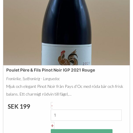
ä
i
i
n
c
m
g
a
ä
d
P
n
a
g
r
d
k
e
Poulet Père & Fils Pinot Noir IGP 2021 Rouge
r
Frankrike
,
Sydfrankrig - Languedoc
I
Mjuk och elegant Pinot Noir från Pays d’Oc med röda bär och frisk
n
balans. Ett charmigt rödvin till fågel,…
v
P
-
SEK
199
i
o
v
u
+
o
l