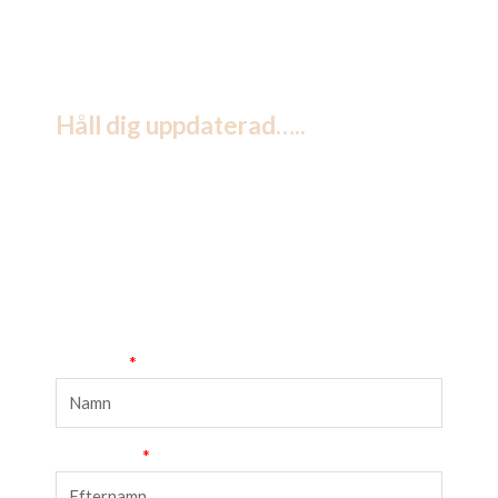
Håll dig uppdaterad…..
Registrera dig till våra nyhetsbrev (månadsvis) så
du kan följa med i våra events, smakningar, resor,
erbjudanden och ta del av inspiration till vin och
mat m.m.
Förnamn
Efternamn