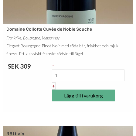
n
ä
a
c
n
m
e
g
a
m
Domaine Collotte Cuvée de Noble Souche
d
s
ä
Frankrike
,
Bourgogne
,
Marsannay
P
n
Elegant Bourgogne Pinot Noir med röda bär, friskhet och mjuk
i
g
finess. Ett klassiskt franskt rödvin till fågel…
n
d
D
-
SEK
309
o
o
t
m
+
N
a
o
Lägg till i varukorg
i
i
n
r
e
I
C
G
Rött vin
o