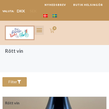
Hoppa
NYHEDSBREV
BUTIK HELSINGÖR
till
DKK
SEK
VALUTA:
innehåll
0
Varukorg
LANGUEDOC REGION
FESTIVALER & REJSER
Rött vin
Filter
Rött vin