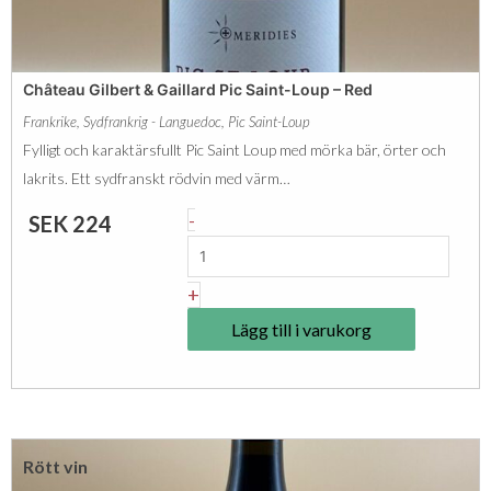
&
G
a
Château Gilbert & Gaillard Pic Saint-Loup – Red
i
Frankrike
,
Sydfrankrig - Languedoc
,
Pic Saint-Loup
l
Fylligt och karaktärsfullt Pic Saint Loup med mörka bär, örter och
l
lakrits. Ett sydfranskt rödvin med värm…
a
C
-
SEK
224
r
h
d
â
+
T
t
e
Lägg till i varukorg
e
r
a
r
u
a
G
s
Rött vin
i
s