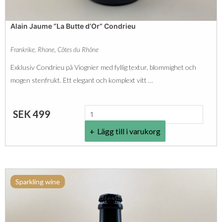
c
Alain Jaume “La Butte d’Or” Condrieu
h
a
Frankrike
,
Rhone
,
Côtes du Rhône
[
Exklusiv Condrieu på Viognier med fyllig textur, blommighet och
E
mogen stenfrukt. Ett elegant och komplext vitt …
K
O
A
SEK
499
]
l
m
Lägg till i varukorg
a
ä
i
n
n
g
Sparkling wine
J
d
a
u