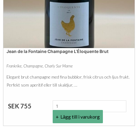
a
B
m
l
p
a
a
n
g
c
Jean de la Fontaine Champagne L’Éloquente Brut
n
s
e
B
Frankrike
,
Champagne
,
Charly Sur Marne
L
r
Elegant brut champagne med fina bubblor, frisk citrus och ljus frukt.
a
u
Perfekt som aperitif eller till skaldjur, …
M
t
a
m
J
SEK
755
j
ä
e
e
n
Lägg till i varukorg
a
s
g
n
t
d