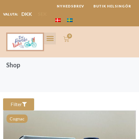
Hoppa
NYHEDSBREV
BUTIK HELSINGÖR
till
DKK
SEK
VALUTA:
innehåll
0
Varukorg
LANGUEDOC REGION
FESTIVALER & REJSER
Shop
Filter
Cognac