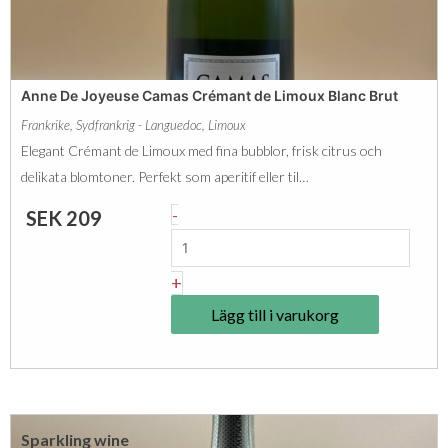
p
e
a
t
c
t
Anne De Joyeuse Camas Crémant de Limoux Blanc Brut
k
e
Frankrike
,
Sydfrankrig - Languedoc
,
Limoux
n
A
Elegant Crémant de Limoux med fina bubblor, frisk citrus och
i
t
delikata blomtoner. Perfekt som aperitif eller til…
n
y
A
-
SEK
209
g
p
n
m
i
n
ä
+
q
e
n
u
Lägg till i varukorg
D
g
e
e
d
m
J
ä
o
n
Sparkling wine
y