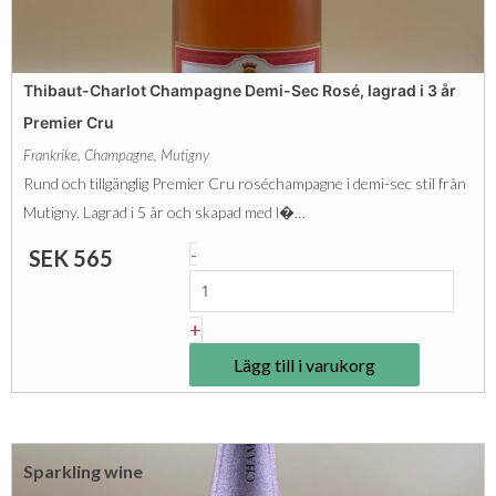
o
v
t
é
C
e
Thibaut-Charlot Champagne Demi-Sec Rosé, lagrad i 3 år
h
l
Premier Cru
a
a
Frankrike
,
Champagne
,
Mutigny
m
g
Rund och tillgänglig Premier Cru roséchampagne i demi-sec stil från
p
r
Mutigny. Lagrad i 5 år och skapad med l�…
a
a
T
-
SEK
565
g
d
h
n
i
i
+
e
5
b
D
Lägg till i varukorg
å
a
e
r
u
m
P
t
i
r
Sparkling wine
-
-