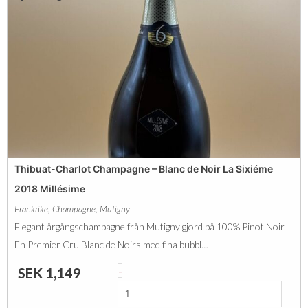
g
e
d
u
s
e
C
a
m
a
Thibuat-Charlot Champagne – Blanc de Noir La Sixiéme
s
2018 Millésime
C
Frankrike
,
Champagne
,
Mutigny
r
Elegant årgångschampagne från Mutigny gjord på 100% Pinot Noir.
é
En Premier Cru Blanc de Noirs med fina bubbl…
m
T
-
SEK
1,149
a
h
n