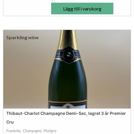
b
Lägg till i varukorg
a
u
t
Sparkling wine
-
C
h
a
r
l
o
t
C
Thibaut-Charlot Champagne Demi-Sec, lagret 3 år Premier
h
Cru
a
Frankrike
,
Champagne
,
Mutigny