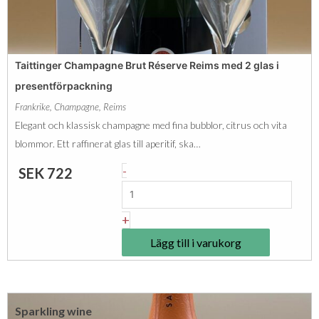
g
v
e
d
é
B
e
r
Taittinger Champagne Brut Réserve Reims med 2 glas i
N
u
presentförpackning
o
t
Frankrike
,
Champagne
,
Reims
c
m
Elegant och klassisk champagne med fina bubblor, citrus och vita
t
ä
blommor. Ett raffinerat glas till aperitif, ska…
a
n
T
-
SEK
722
m
g
a
b
d
i
+
u
t
l
Lägg till i varukorg
t
l
i
e
n
P
Sparkling wine
g