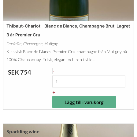
C
o
a
r
t
g
u
C
r
Thibaut-Charlot – Blanc de Blancs, Champagne Brut, Lagret
m
h
a
3 år Premier Cru
ä
a
d
Frankrike
,
Champagne
,
Mutigny
n
m
i
Klassisk Blanc de Blancs Premier Cru-champagne från Mutigny på
g
p
3
100% Chardonnay. Frisk, elegant och ren i stile…
d
a
å
T
-
SEK
754
g
r
h
n
P
i
+
e
r
b
B
Lägg till i varukorg
e
a
r
m
u
u
i
t
t
e
Sparkling wine
-
H