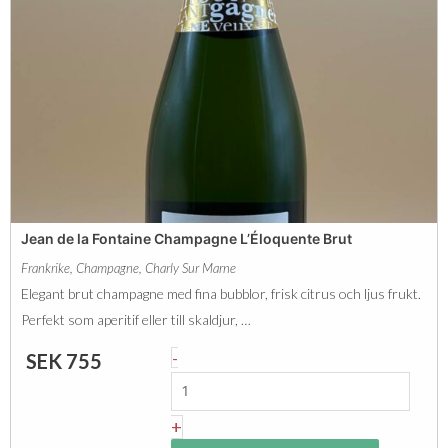
n
ä
F
d
n
o
i
g
n
s
d
t
c
a
i
i
p
n
l
e
i
Jean de la Fontaine Champagne L’Éloquente Brut
C
n
Frankrike
,
Champagne
,
Charly Sur Marne
h
é
Elegant brut champagne med fina bubblor, frisk citrus och ljus frukt.
a
e
Perfekt som aperitif eller till skaldjur, …
m
B
J
-
SEK
755
p
l
e
a
a
a
+
g
n
n