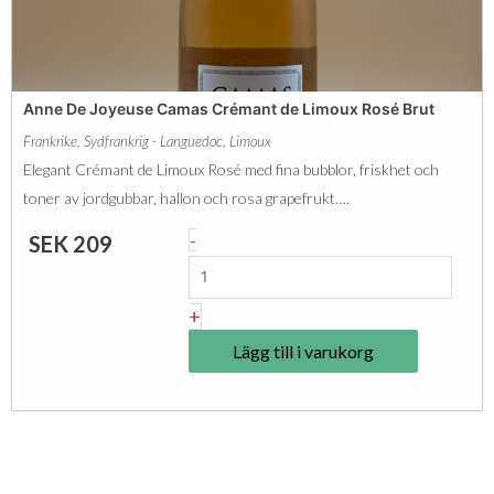
o
n
i
b
r
o
L
Anne De Joyeuse Camas Crémant de Limoux Rosé Brut
r
a
Frankrike
,
Sydfrankrig - Languedoc
,
Limoux
g
S
Elegant Crémant de Limoux Rosé med fina bubblor, friskhet och
-
i
toner av jordgubbar, hallon och rosa grapefrukt….
C
x
A
-
SEK
209
r
i
n
é
é
n
+
m
m
e
a
Lägg till i varukorg
e
D
n
2
e
t
0
J
D
1
o
e
8