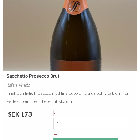
é
e
t
r
i
C
l
h
l
a
a
m
n
p
t
a
N
Sacchetto Prosecco Brut
g
a
Italien
,
Veneto
n
t
Frisk och livlig Prosecco med fina bubblor, citrus och vita blommor.
e
u
Perfekt som aperitif eller till skaldjur, s…
B
r
S
-
SEK
173
r
e
a
u
l
c
+
t
P
c