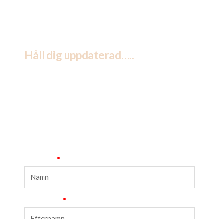
Håll dig uppdaterad…..
Registrera dig till våra nyhetsbrev (månadsvis) så
du kan följa med i våra events, smakningar, resor,
erbjudanden och ta del av inspiration till vin och
mat m.m.
Förnamn
Efternamn