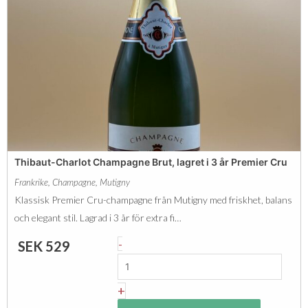
r
C
o
C
h
r
r
a
t
u
r
e
m
l
n
ä
o
s
n
t
e
g
-
,
Thibaut-Charlot Champagne Brut, lagret i 3 år Premier Cru
d
B
L
Frankrike
,
Champagne
,
Mutigny
l
a
Klassisk Premier Cru-champagne från Mutigny med friskhet, balans
a
g
och elegant stil. Lagrad i 3 år för extra fi…
n
e
T
-
SEK
529
c
r
h
d
e
i
+
e
t
b