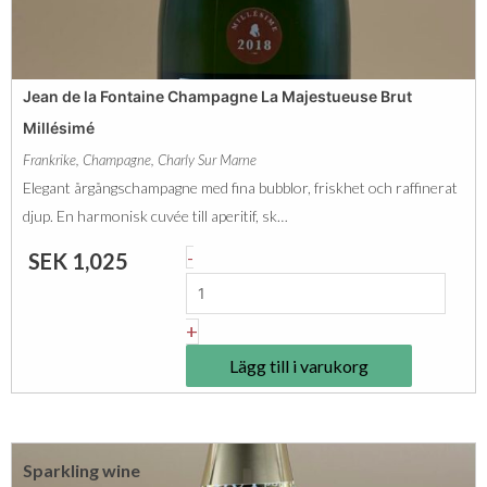
r
i
i
e
n
3
m
e
å
Jean de la Fontaine Champagne La Majestueuse Brut
i
C
r
Millésimé
e
h
P
Frankrike
,
Champagne
,
Charly Sur Marne
r
a
r
Elegant årgångschampagne med fina bubblor, friskhet och raffinerat
C
m
e
djup. En harmonisk cuvée till aperitif, sk…
r
p
m
J
-
SEK
1,025
u
a
i
e
m
g
e
a
ä
+
n
r
n
n
e
Lägg till i varukorg
C
d
g
L
r
e
d
'
u
l
I
m
Sparkling wine
a