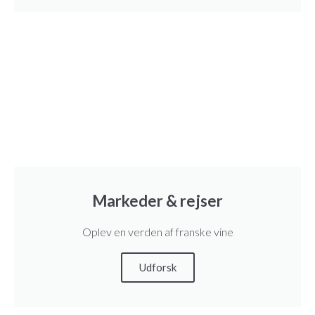
t
d
e
L
i
m
o
u
x
R
Markeder & rejser
o
Oplev en verden af franske vine
s
é
Udforsk
B
r