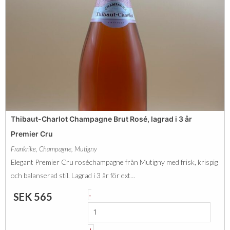
e
C
S
m
h
e
i
a
c
e
r
,
r
l
l
C
o
a
r
t
g
u
C
r
Thibaut-Charlot Champagne Brut Rosé, lagrad i 3 år
m
h
e
Premier Cru
ä
a
t
Frankrike
,
Champagne
,
Mutigny
n
m
3
Elegant Premier Cru roséchampagne från Mutigny med frisk, krispig
g
p
å
och balanserad stil. Lagrad i 3 år för ext…
d
a
r
T
-
SEK
565
g
P
h
n
r
i
e