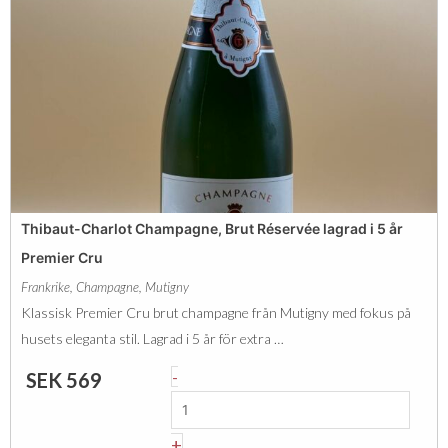
Thibaut-Charlot Champagne, Brut Réservée lagrad i 5 år
Premier Cru
Frankrike
,
Champagne
,
Mutigny
Klassisk Premier Cru brut champagne från Mutigny med fokus på
husets eleganta stil. Lagrad i 5 år för extra …
T
-
SEK
569
h
i
+