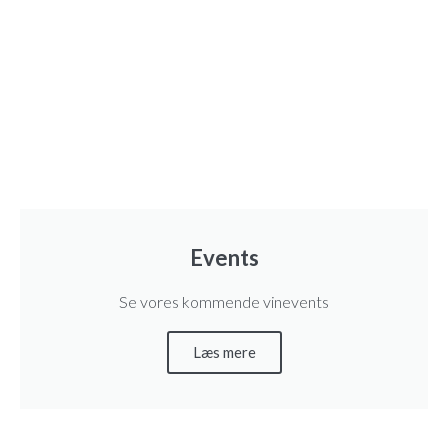
u
t
m
ä
n
g
d
Events
Se vores kommende vinevents
Læs mere