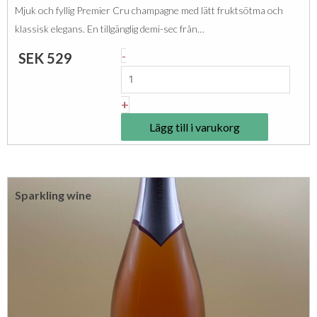
m
Mjuk och fyllig Premier Cru champagne med lätt fruktsötma och
p
klassisk elegans. En tillgänglig demi-sec från…
a
T
-
SEK
529
g
h
n
i
+
e
b
,
Lägg till i varukorg
a
B
u
r
t
u
Sparkling wine
-
t
C
R
h
é
a
s
r
e
l
r