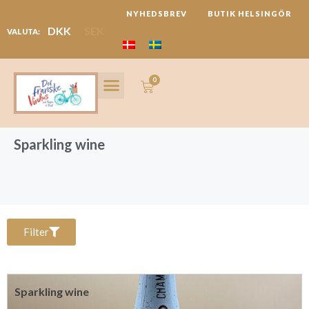
Hoppa
NYHEDSBREV
BUTIK HELSINGÖR
till
DKK
SEK
VALUTA:
innehåll
0
Varukorg
LANGUEDOC REGION
FESTIVALER & REJSER
Sparkling wine
Filter
Sparkling wine