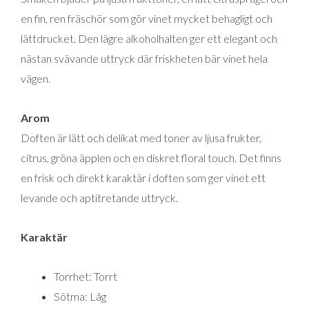
en fin, ren fräschör som gör vinet mycket behagligt och
lättdrucket. Den lägre alkoholhalten ger ett elegant och
nästan svävande uttryck där friskheten bär vinet hela
vägen.
Arom
Doften är lätt och delikat med toner av ljusa frukter,
citrus, gröna äpplen och en diskret floral touch. Det finns
en frisk och direkt karaktär i doften som ger vinet ett
levande och aptitretande uttryck.
Karaktär
Torrhet: Torrt
Sötma: Låg