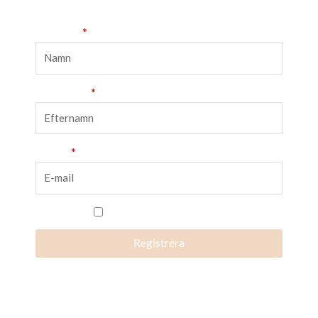
Förnamn
Efternamn
E-mail
Jag accepterar villkoren.
Registrera