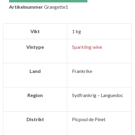
Artikelnummer
Grangette1
Atypique
mängd
Vikt
1 kg
Vintype
Sparkling wine
Land
Frankrike
Region
Sydfrankrig – Languedoc
Distrikt
Picpoul de Pinet