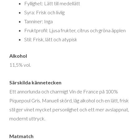
Fyllighet: Lätt till medellätt
Syra: Frisk och livlig
Tanniner: Inga
Fruktprofil: Ljusa frukter, citrus och gröna äpplen
Stil: Frisk, lätt och atypisk
Alkohol
11,5% vol.
Särskilda kännetecken
Ett annorlunda och charmigt Vin de France på 100%
Piquepoul Gris. Manuell skörd, låg alkohol och en lätt, frisk
stil ger vinet mycket personlighet och ett mer avslappnat,
modernt uttryck.
Matmatch