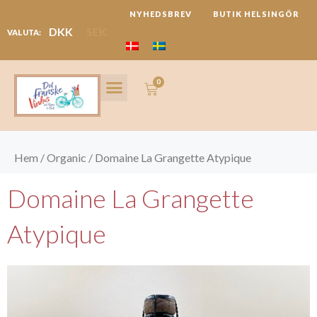
Hoppa
NYHEDSBREV
BUTIK HELSINGÖR
till
DKK
SEK
VALUTA:
innehåll
0
Varukorg
LANGUEDOC REGION
FESTIVALER & REJSER
Hem
/
Organic
/ Domaine La Grangette Atypique
Domaine La Grangette
Atypique