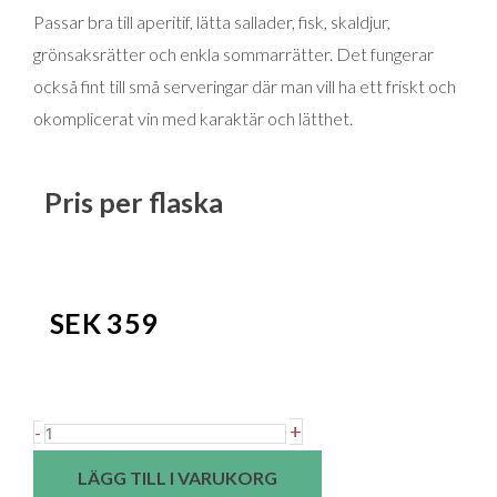
Passar bra till aperitif, lätta sallader, fisk, skaldjur,
grönsaksrätter och enkla sommarrätter. Det fungerar
också fint till små serveringar där man vill ha ett friskt och
okomplicerat vin med karaktär och lätthet.
Pris per flaska
SEK
359
Domaine
+
-
La
LÄGG TILL I VARUKORG
Grangette