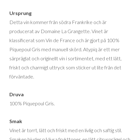
mängd
Ursprung
Detta vin kommer från södra Frankrike och är
producerat av Domaine La Grangette. Vinet är
klassificerat som Vin de France och är gjort på 100%
Piquepoul Gris med manuell skörd. Atypiq är ett mer
särpräglat och originellt vin i sortimentet, med ett lätt,
friskt och charmigt uttryck som sticker ut lite från det
förväntade.
Druva
100% Piquepoul Gris.
Smak
Vinet är torrt, lätt och friskt med en livlig och saftig stil.
Smaken bjuder på ljusa frukttoner, en lätt citrusprägel och