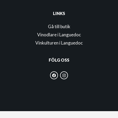
LINKS
Gå till butik
Vinodlare i Languedoc
Vinkulturen i Languedoc
FÖLG OSS
F
I
a
n
c
s
e
t
b
a
o
g
o
r
k
a
m