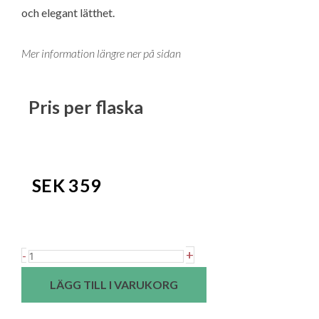
och elegant lätthet.
Mer information längre ner på sidan
Pris per flaska
SEK
359
Domaine
+
-
La
LÄGG TILL I VARUKORG
Grangette
Atypique