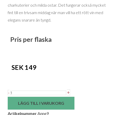
charkuterier och milda ostar. Det fungerar också mycket
fint till en trivsam middag när man vill ha ett rött vin med
elegans snarare än tyngd.
Pris per flaska
SEK
149
Anne
+
-
De
LÄGG TILL I VARUKORG
Joyeuse
Artikelnummer
Anne9
Camas