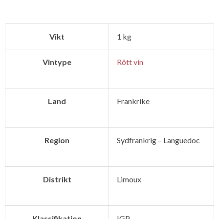
Pinot
Noir
Vikt
1 kg
IGP
Screwcap
Vintype
Rött vin
mängd
Land
Frankrike
Region
Sydfrankrig – Languedoc
Distrikt
Limoux
Klassifikation
IGP