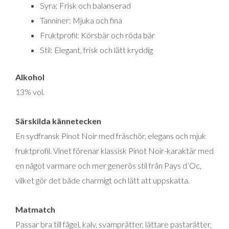
Syra: Frisk och balanserad
Tanniner: Mjuka och fina
Fruktprofil: Körsbär och röda bär
Stil: Elegant, frisk och lätt kryddig
Alkohol
13% vol.
Särskilda kännetecken
En sydfransk Pinot Noir med fräschör, elegans och mjuk
fruktprofil. Vinet förenar klassisk Pinot Noir-karaktär med
en något varmare och mer generös stil från Pays d’Oc,
vilket gör det både charmigt och lätt att uppskatta.
Matmatch
Passar bra till fågel, kalv, svamprätter, lättare pastarätter,