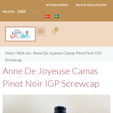
Hoppa
NYHEDSBREV
BUTIK HELSINGÖR
till
DKK
SEK
VALUTA:
innehåll
0
Varukorg
LANGUEDOC REGION
FESTIVALER & REJSER
Hem
/
Rött vin
/ Anne De Joyeuse Camas Pinot Noir IGP
Screwcap
Anne De Joyeuse Camas
Pinot Noir IGP Screwcap