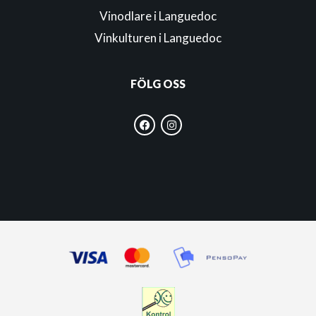
Vinodlare i Languedoc
Vinkulturen i Languedoc
FÖLG OSS
F
I
a
n
c
s
e
t
b
a
o
g
o
r
k
a
m