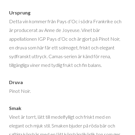
Pinot
Ursprung
Noir
Detta vin kommer från Pays d’Oc i södra Frankrike och
IGP
är producerat av Anne de Joyeuse. Vinet bär
Screwcap
appellationen IGP Pays d’Oc och är gjort på Pinot Noir,
mängd
en druva som här får ett solmoget, friskt och elegant
sydfranskt uttryck. Camas-serien är känd för rena,
tillgängliga viner med tydlig frukt och fin balans.
Druva
Pinot Noir.
Smak
Vinet är torrt, lätt till medelfylligt och friskt med en
elegant och mjuk stil. Smaken bjuder på röda bär och
saftiga körsbär med en lätt körsbärslikörlik ton som ger