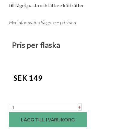
till fågel, pasta och lättare kötträtter.
Mer information längre ner på sidan
Pris per flaska
SEK
149
Anne
+
-
De
LÄGG TILL I VARUKORG
Joyeuse
Camas