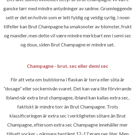
ganske tørr med mindre antydninger av sødme. Grunnleggende
sett er det en hvitvin som er lett fyldig og veldig syrlig. I noen
tilfeller kan Brut Champagne ha smaksnoter av blomster, frukt
og mandler, men dette vil være mindre merkbart enn i semi sec
og doux, siden Brut Champagne er mindre søt.
Champagne - brut, sec eller demi sec
För att veta om bubblorna i flaskan är torra eller söta är
“dosage” eller sockernivån svaret. Det kan vara lite förvirrande
ibland när extra brut champagne, ibland kan kallas extra sec,
faktiskt är mindre torr än Brut Champagne. Trots
klassificeringen är extra sec i verkligheten sötare än Brut
Champagne, eftersom extra sec Champagne innehåller mer
tillsatt socker – närmare bestämt 12-17 gram per liter. Men