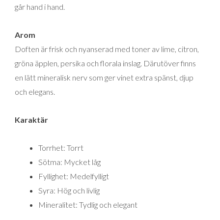
går hand i hand.
Arom
Doften är frisk och nyanserad med toner av lime, citron,
gröna äpplen, persika och florala inslag. Därutöver finns
en lätt mineralisk nerv som ger vinet extra spänst, djup
och elegans.
Karaktär
Torrhet: Torrt
Sötma: Mycket låg
Fyllighet: Medelfylligt
Syra: Hög och livlig
Mineralitet: Tydlig och elegant