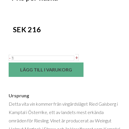
SEK
216
Weingut
+
-
Helmut
LÄGG TILL I VARUKORG
Maglock
Riesling
"Ried
Ursprung
Gaisberg"
Detta vita vin kommer från vingårdsläget Ried Gaisberg i
Alte
Kamptal i Österrike, ett av landets mest erkända
Reben
områden för Riesling. Vinet är producerat av Weingut
Niederösterreich
Helmut Maglock i Strass och är klassificerat som Kamptal