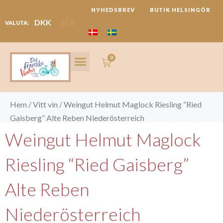
Hoppa
NYHEDSBREV
BUTIK HELSINGÖR
till
DKK
SEK
VALUTA:
innehåll
0
Varukorg
LANGUEDOC REGION
FESTIVALER & REJSER
Hem
/
Vitt vin
/ Weingut Helmut Maglock Riesling “Ried
Gaisberg” Alte Reben Niederösterreich
Weingut Helmut Maglock
Riesling “Ried Gaisberg”
Alte Reben
Niederösterreich