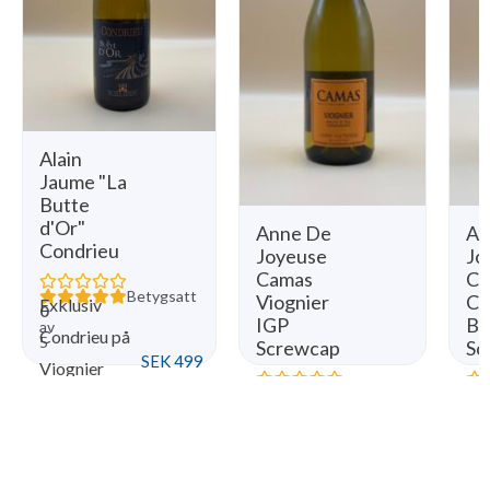
Alain
Jaume "La
Butte
d'Or"
Anne De
An
Condrieu
Joyeuse
Jo
Camas
Ca
Betygsatt
Viognier
Ch
Exklusiv
0
IGP
Bl
av
Condrieu på
5
Screwcap
Sc
SEK
499
Viognier
Betygsatt
med fyllig
Aromatisk
Fri
0
0
av
av
textur,
och rund
el
5
5
SEK
149
blommighet
Viognier
Ch