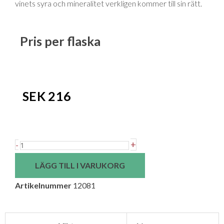
vinets syra och mineralitet verkligen kommer till sin rätt.
Pris per flaska
SEK
216
Weingut
+
-
Helmut
LÄGG TILL I VARUKORG
Maglock
Artikelnummer
12081
Riesling
"Ried
Gaisberg"